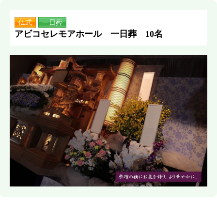
仏式
一日葬
アビコセレモアホール 一日葬 10名