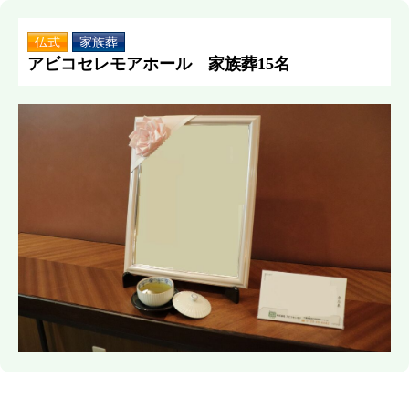
仏式
家族葬
アビコセレモアホール 家族葬15名