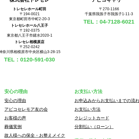
トレセレホール町田
〒270‐1166
〒194-0021
千葉県我孫子市我孫子1-11-3
東京都町田市中町2-20-3
TEL：04-7128-6021
トレセレホール八王子
〒192-0375
東京都八王子市鑓水2020-1
トレセレ相模原店
〒252-0242
神奈川県相模原市中央区横山3-28-15
TEL：0120-591-030
安心の理由
お支払い方法
安心の理由
お申込みからお支払いまでの流
アビコセレモア友の会
お支払い方法
お客様の声
クレジットカード
葬儀実例
分割払い（ローン）
故人様への保全・お整えメイク