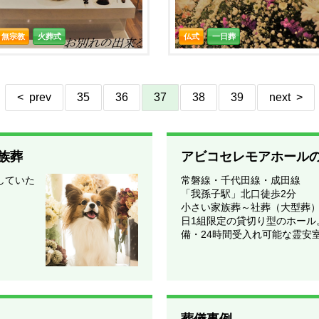
無宗教
火葬式
仏式
一日葬
< prev
35
36
37
38
39
next >
族葬
アビコセレモアホール
していた
常磐線・千代田線・成田線
「我孫子駅」北口徒歩2分
小さい家族葬～社葬（大型葬
日1組限定の貸切り型のホール
備・24時間受入れ可能な霊安
葬儀事例