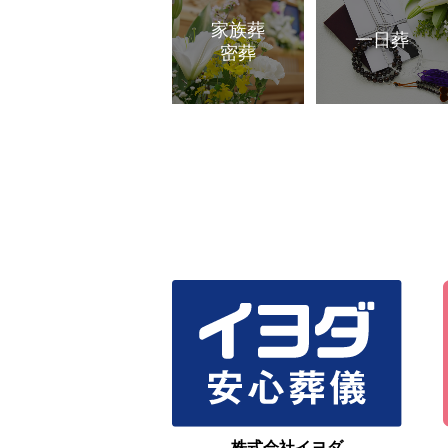
家族葬
一日葬
密葬
株式会社イヨダ