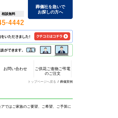
葬儀社を急いで
お探しの方へ
日 相談無料
お問い合わせ
ご供花ご進物ご弔電
のご注文
トップページへ戻る
/
葬儀実例
モアではご家族のご要望、ご希望、ご予算に