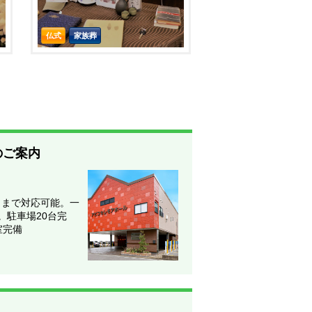
仏式
家族葬
のご案内
）まで対応可能。一
。駐車場20台完
室完備