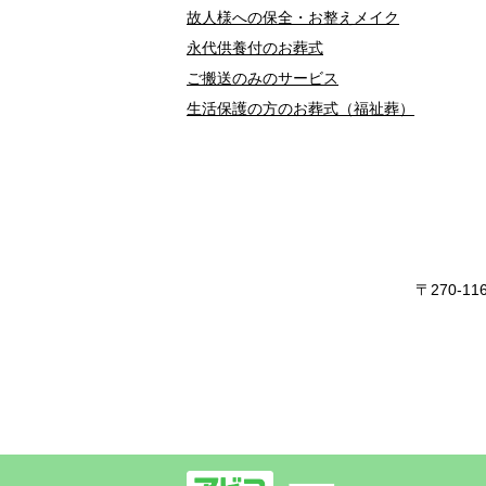
故人様への保全・お整えメイク
永代供養付のお葬式
ご搬送のみのサービス
生活保護の方のお葬式（福祉葬）
〒270-1