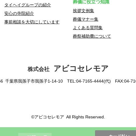
葬儀に役立つ知識
タイヘイグループの紹介
挨拶文例集
安心の寺院紹介
葬儀マナー集
事前相談を大切にしています
よくある質問集
葬祭補助費について
アビコセレモア
株式会社
166 千葉県我孫子市我孫子1-14-10
TEL:04-7165-4444(代) FAX:04-
©アビコセレモア All Rights Reserved.