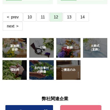
< prev
10
11
12
13
14
next >
家族葬
火葬式
一日葬
一般葬
密葬
（直葬）
永代供養付
福祉葬
ご搬送のみ
の葬儀
弊社関連企業