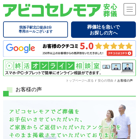
葬儀社を急いで
我孫子駅北口徒歩2分
専用ホールございます
お探しの方へ
トップページへ戻る
/
安心の理由
/
お客様の声
お客様の声