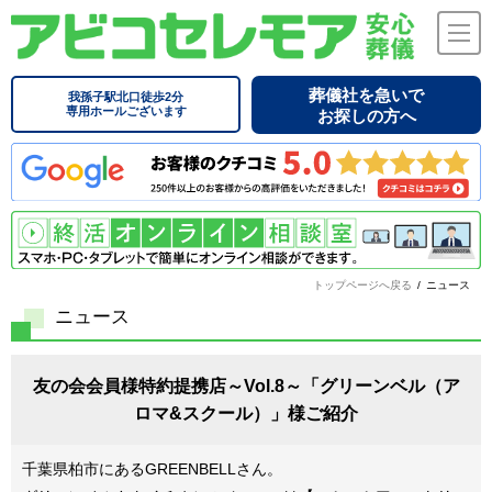
葬儀社を急いで
我孫子駅北口徒歩2分
専用ホールございます
お探しの方へ
トップページへ戻る
/
ニュース
ニュース
友の会会員様特約提携店～Vol.8～「グリーンベル（ア
ロマ&スクール）」様ご紹介
千葉県柏市にあるGREENBELLさん。