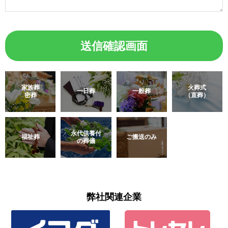
家族葬
火葬式
一日葬
一般葬
密葬
（直葬）
永代供養付
福祉葬
ご搬送のみ
の葬儀
弊社関連企業