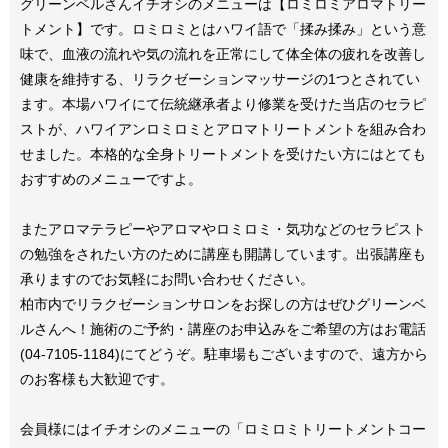
グリーンベルさんイチオシのメニューは【ロミロミアロマトリー
トメント】です。ロミロミとはハワイ語で「揉み揉み」という意
味で、血液の流れや気の流れを正常にして体全体の疲れを改善し
健康を維持する、リラクゼーションマッサージの1つとされてい
ます。本場ハワイにて伝統継承者より修業を受けた当店のセラピ
ストが、ハワイアンロミロミとアロマトリートメントを組み合わ
せました。本格的な全身トリートメントを受けたい方にはとても
おすすめのメニューですよ。
またアロマテラピーやアロマやロミロミ・気功などのセラピスト
の勉強をされたい方のために講座も開講しています。出張講座も
承りますのでお気軽にお問い合わせください。
柏市内でリラクゼーションサロンをお探しの方はぜひグリーンベ
ルさんへ！施術のご予約・講座のお申込みをご希望の方はお電話
(04-7105-1184)にてどうぞ。駐車場もございますので、遠方から
のお客様も大歓迎です。
会員様にはイチオシのメニューの「ロミロミトリートメントコー