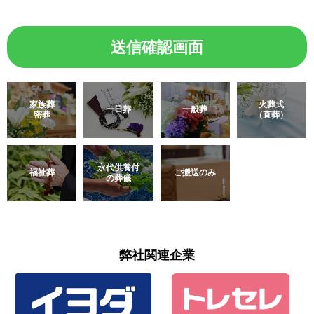
家族葬
火葬式
一日葬
一般葬
密葬
（直葬）
永代供養付
福祉葬
ご搬送のみ
の葬儀
弊社関連企業