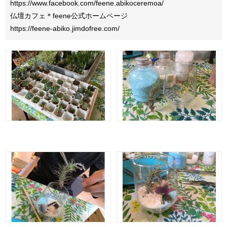
https://www.facebook.com/feene.abikoceremoa/
仏壇カフェ＊feene公式ホームページ
https://feene-abiko.jimdofree.com/