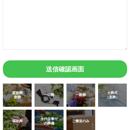
家族葬
火葬式
一日葬
一般葬
密葬
（直葬）
永代供養付
福祉葬
ご搬送のみ
の葬儀