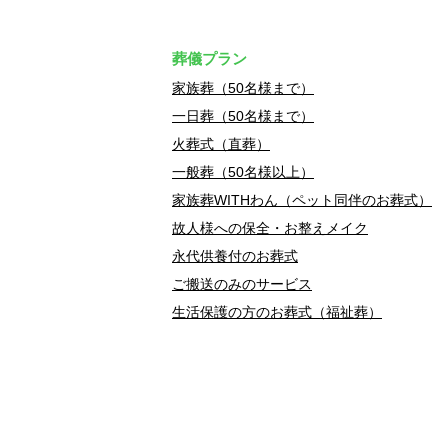
葬儀プラン
家族葬（50名様まで）
一日葬（50名様まで）
火葬式（直葬）
一般葬（50名様以上）
家族葬WITHわん（ペット同伴のお葬式）
故人様への保全・お整えメイク
永代供養付のお葬式
ご搬送のみのサービス
生活保護の方のお葬式（福祉葬）