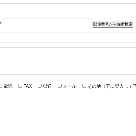
〒
電話
FAX
郵送
メール
その他（下に記入して