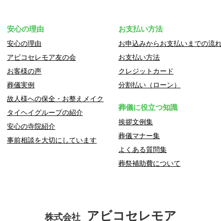
安心の理由
お支払い方法
安心の理由
お申込みからお支払いまでの流
アビコセレモア友の会
お支払い方法
お客様の声
クレジットカード
葬儀実例
分割払い（ローン）
故人様への保全・お整えメイク
葬儀に役立つ知識
タイヘイグループの紹介
挨拶文例集
安心の寺院紹介
葬儀マナー集
事前相談を大切にしています
よくある質問集
葬祭補助費について
アビコセレモア
株式会社