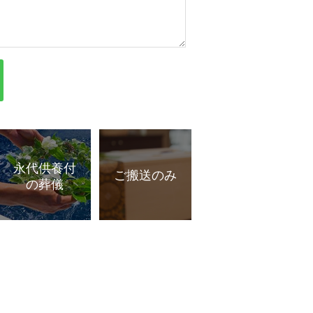
永代供養付
ご搬送のみ
の葬儀