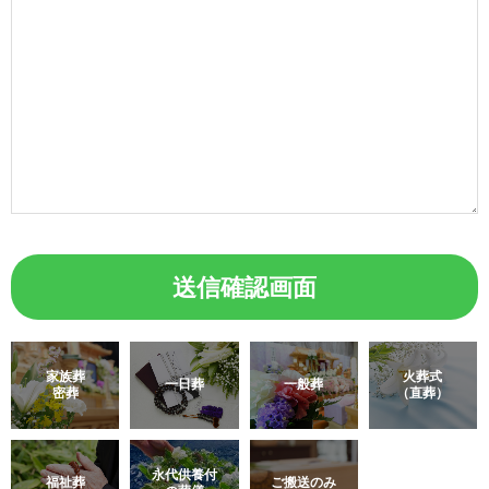
家族葬
火葬式
一日葬
一般葬
密葬
（直葬）
永代供養付
福祉葬
ご搬送のみ