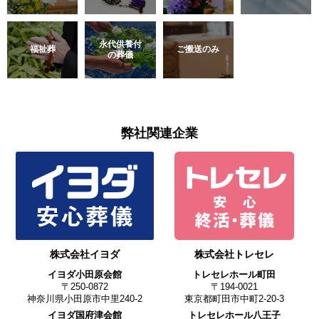
永代供養付
福祉葬
ご搬送のみ
の葬儀
弊社関連企業
株式会社イヨダ
株式会社トレセレ
イヨダ小田原会館
トレセレホール町田
〒250-0872
〒194-0021
神奈川県小田原市中里240-2
東京都町田市中町2-20-3
イヨダ国府津会館
トレセレホール八王子