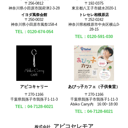
〒256-0812
〒192-0375
神奈川県小田原市国府津2-3-28
東京都八王子市鑓水2020-1
イヨダ風祭会館
トレセレ相模原店
〒250-0032
〒252-0242
神奈川県小田原市風祭158-4
神奈川県相模原市中央区横山3-
28-15
TEL：0120-674-054
TEL：0120-591-030
アビコキャリー
あびっ子カフェ（子供食堂）
〒270‐1166
〒270‐1166
千葉県我孫子市我孫子1-11-3
千葉県我孫子市我孫子1-11-3
Abiko Carry内 16:00~18:00
TEL：04-7128-6021
TEL：04-7128-6021
アビコセレモア
株式会社