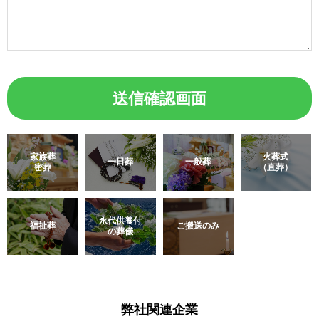
家族葬
火葬式
一日葬
一般葬
密葬
（直葬）
永代供養付
福祉葬
ご搬送のみ
の葬儀
弊社関連企業