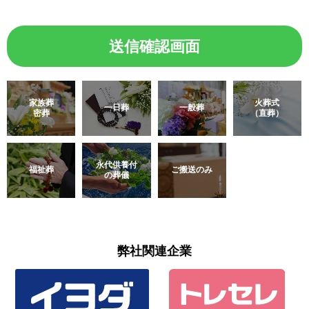
家族葬
火葬式
一日葬
一般葬
密葬
（直葬）
永代供養付
福祉葬
ご搬送のみ
の葬儀
弊社関連企業