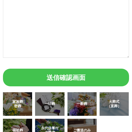
家族葬
火葬式
一日葬
一般葬
密葬
（直葬）
永代供養付
福祉葬
ご搬送のみ