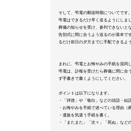
そして、弔電の郵送時期についてです
弔電はできるだけ早く送るようにしま
葬儀の知らせを受け、参列できないと
告別式に間に合うよう送るのが基本で
るだけ前日の夕方までに手配できるよ
まれに、弔電とお悔やみの手紙を混同
弔電は、訃報を受けたら葬儀に間に合
ず手書きで書くようにしてください。
ポイントは以下になります。
・「拝啓」や「敬白」などの頭語・結
・お悔やみを手紙で述べている理由（
・遺族を気遣う手紙を書く。
・「またまた」「次々」「死ぬ」など