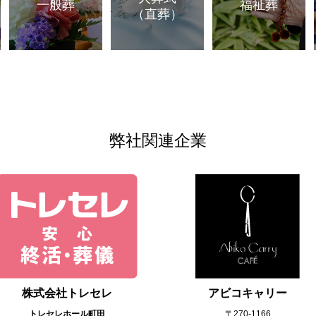
一般葬
福祉葬
（直葬）
弊社関連企業
株式会社トレセレ
アビコキャリー
トレセレホール町田
〒270‐1166