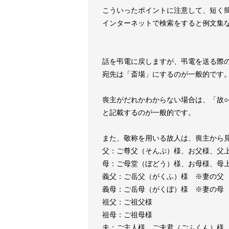
こういったポイントに注意して、短く
インターネットで検索をすると例文集
話を弔電に戻しますが、弔電を送る際
宛先は「斎場」にするのが一般的です
喪主がだれかわからない場合は、「故○
と記載するのが一般的です。
また、敬称を用いる故人は、喪主から
父：ご尊父（そんぷ）様、お父様、父
母：ご母堂（ぼどう）様、お母様、母
義父：ご岳父（がくふ）様 ※妻の父
義母：ご岳母（がくぼ）様 ※妻の母
祖父：ご祖父様
祖母：ご祖母様
夫：ご主人様、ご夫君（ごふくん）様