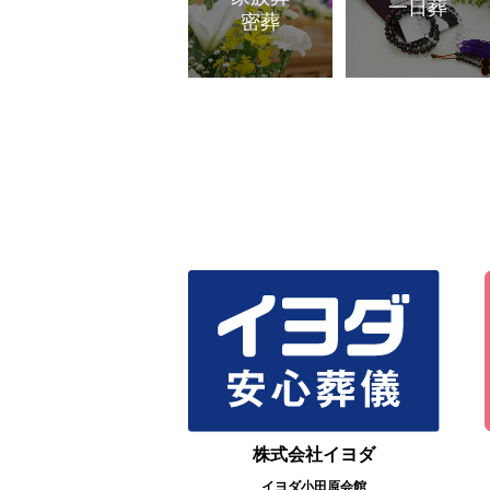
一日葬
密葬
株式会社イヨダ
イヨダ小田原会館