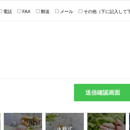
電話
FAX
郵送
メール
その他（下に記入して
火葬式