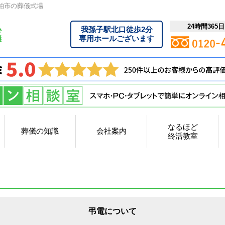
柏市の葬儀式場
24時間365
我孫子駅北口徒歩2分
専用ホールございます
なるほど
葬儀の知識
会社案内
終活教室
弔電について