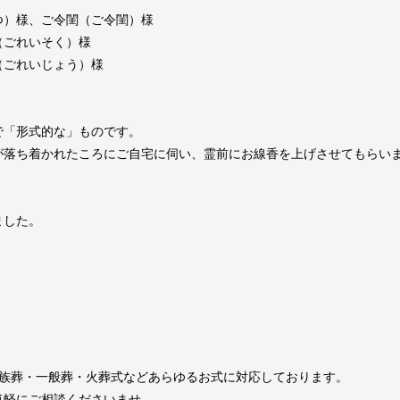
つ）様、ご令閨（ご令閨）様
（ごれいそく）様
（ごれいじょう）様
で「形式的な」ものです。
が落ち着かれたころにご自宅に伺い、霊前にお線香を上げさせてもらい
ました。
家族葬・一般葬・火葬式などあらゆるお式に対応しております。
気軽にご相談くださいませ。