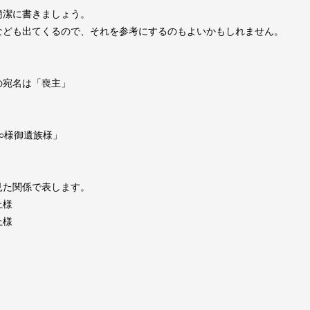
簡潔に書きましょう。
なども出てくるので、それを参考にするのもよいかもしれません。
の宛名は「喪主」
。
○様御遺族様」
見た関係で表します。
上様
上様