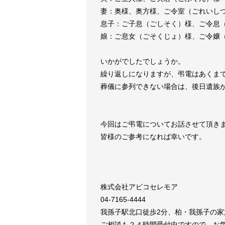
妻：奥様、奥方様、ご令室（ごれいし
息子：ご子息（ごしそく）様、ご令息
娘：ご息女（ごそくじょ）様、ご令嬢
いかがでしたでしょうか。
繰り返しになりますが、弔電はあくま
葬儀に参列できない場合は、後日遺族
今回はご弔電についてお話させて頂き
皆様のご参考になれば幸いです。
株式会社アビコセレモア
04-7165-4444
我孫子駅北口徒歩2分、柏・我孫子の
ご相談も２４時間受付中ですので、お