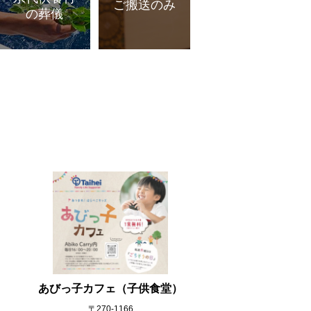
ご搬送のみ
の葬儀
あびっ子カフェ（子供食堂）
〒270‐1166