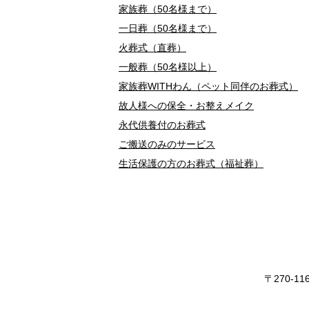
家族葬（50名様まで）
一日葬（50名様まで）
火葬式（直葬）
一般葬（50名様以上）
家族葬WITHわん（ペット同伴のお葬式）
故人様への保全・お整えメイク
永代供養付のお葬式
ご搬送のみのサービス
生活保護の方のお葬式（福祉葬）
〒270-1