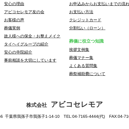
安心の理由
お申込みからお支払いまでの流
アビコセレモア友の会
お支払い方法
お客様の声
クレジットカード
葬儀実例
分割払い（ローン）
故人様への保全・お整えメイク
葬儀に役立つ知識
タイヘイグループの紹介
挨拶文例集
安心の寺院紹介
葬儀マナー集
事前相談を大切にしています
よくある質問集
葬祭補助費について
アビコセレモア
株式会社
166 千葉県我孫子市我孫子1-14-10
TEL:04-7165-4444(代) FAX:04-