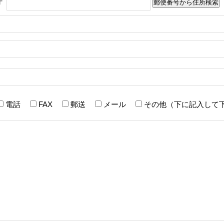
〒
電話
FAX
郵送
メール
その他（下に記入して