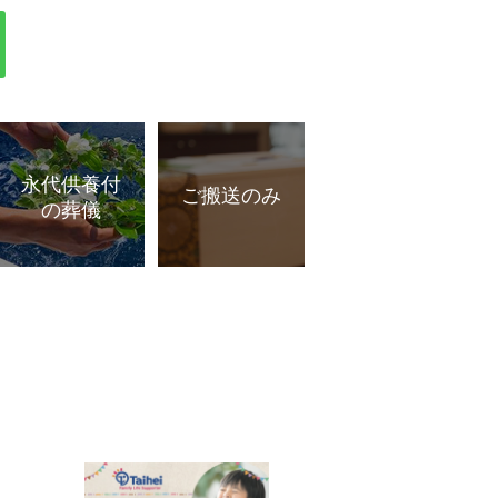
永代供養付
ご搬送のみ
の葬儀