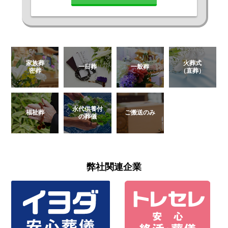
家族葬
火葬式
一日葬
一般葬
密葬
（直葬）
永代供養付
福祉葬
ご搬送のみ
の葬儀
弊社関連企業