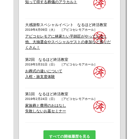
知って得する葬儀のアラカルト
大感謝祭スペシャルイベント なるほど終活教室
2019年4月09日（火） ［アビコセレモアホール］
アビコセレモアに林家たい平師匠がやってくる！
他、大抽選会やスペシャルゲストの参加など盛りだ
くさん！
第2回 なるほど終活教室
2019年3月31日（日） ［アビコセレモアホール］
お葬式の違いについて
入棺・旅支度体験
第1回 なるほど終活教室
2019年2月24日（日） ［アビコセレモアホール］
家族葬と費用のおはなし
失敗しないお墓セミナー
すべての開催履歴を見る