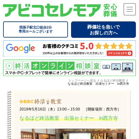
葬儀社を急いで
我孫子駅北口徒歩2分
専用ホールございます
お探しの方へ
トップページへ戻る
/
なるほど終活教室
/
なるほど終活教室 出張セミナー in西方寺
2019年5月16日（木）13:00～15:00 ［開催場所：西方寺］
なるほど終活教室 出張セミナー in西方寺