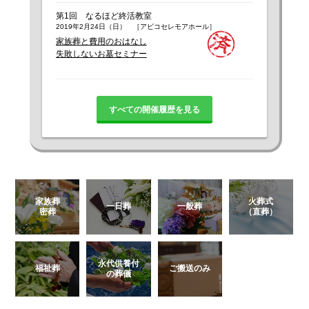
第1回 なるほど終活教室
2019年2月24日（日） ［アビコセレモアホール］
家族葬と費用のおはなし
失敗しないお墓セミナー
すべての開催履歴を見る
家族葬
火葬式
一日葬
一般葬
密葬
（直葬）
永代供養付
福祉葬
ご搬送のみ
の葬儀