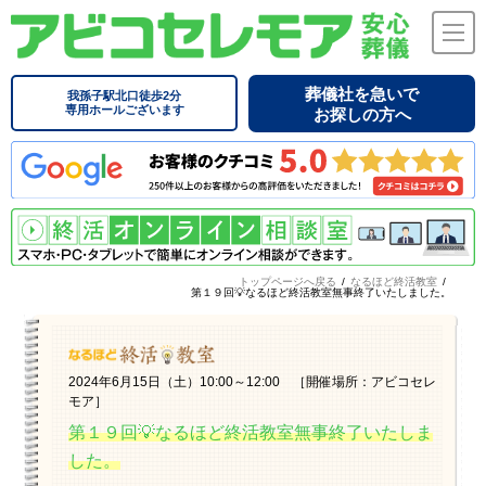
葬儀社を急いで
我孫子駅北口徒歩2分
専用ホールございます
お探しの方へ
トップページへ戻る
/
なるほど終活教室
/
第１９回💡なるほど終活教室無事終了いたしました。
2024年6月15日（土）10:00～12:00 ［開催場所：アビコセレ
モア］
第１９回💡なるほど終活教室無事終了いたしま
した。