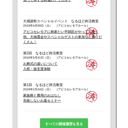
知って得する葬儀のアラカルト
大感謝祭スペシャルイベント なるほど終活教室
2019年4月09日（火） ［アビコセレモアホール］
アビコセレモアに林家たい平師匠がやってくる！
他、大抽選会やスペシャルゲストの参加など盛りだ
くさん！
第2回 なるほど終活教室
2019年3月31日（日） ［アビコセレモアホール］
お葬式の違いについて
入棺・旅支度体験
第1回 なるほど終活教室
2019年2月24日（日） ［アビコセレモアホール］
家族葬と費用のおはなし
失敗しないお墓セミナー
すべての開催履歴を見る