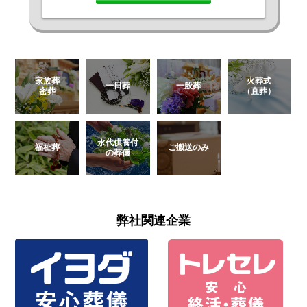
家族葬
火葬式
一日葬
一般葬
密葬
（直葬）
永代供養付
福祉葬
ご搬送のみ
の葬儀
弊社関連企業