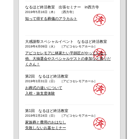
なるほど終活教室 出張セミナー in西方寺
2019年5月16日（木） ［西方寺］
知って得する葬儀のアラカルト
大感謝祭スペシャルイベント なるほど終活教室
2019年4月09日（火） ［アビコセレモアホール］
アビコセレモアに林家たい平師匠がやってくる！
他、大抽選会やスペシャルゲストの参加など盛りだ
くさん！
第2回 なるほど終活教室
2019年3月31日（日） ［アビコセレモアホール］
お葬式の違いについて
入棺・旅支度体験
第1回 なるほど終活教室
2019年2月24日（日） ［アビコセレモアホール］
家族葬と費用のおはなし
失敗しないお墓セミナー