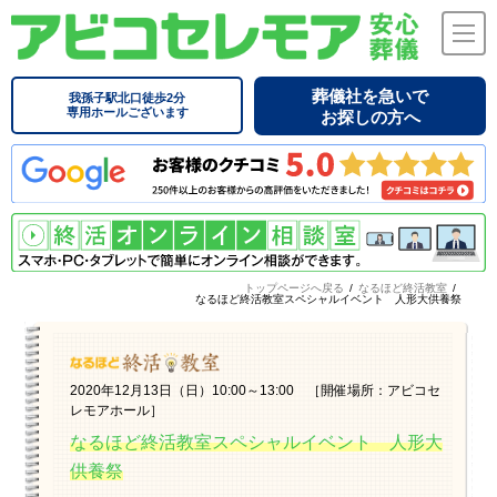
葬儀社を急いで
我孫子駅北口徒歩2分
専用ホールございます
お探しの方へ
トップページへ戻る
/
なるほど終活教室
/
なるほど終活教室スペシャルイベント 人形大供養祭
2020年12月13日（日）10:00～13:00 ［開催場所：アビコセ
レモアホール］
なるほど終活教室スペシャルイベント 人形大
供養祭