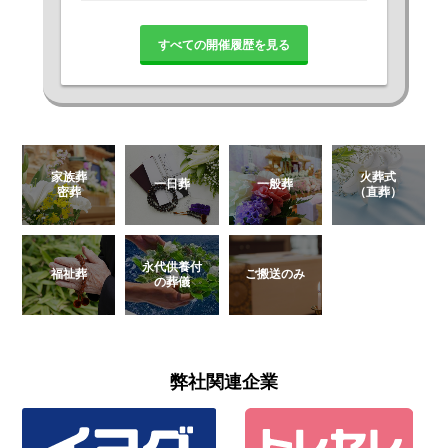
すべての開催履歴を見る
家族葬
火葬式
一日葬
一般葬
密葬
（直葬）
永代供養付
福祉葬
ご搬送のみ
の葬儀
弊社関連企業