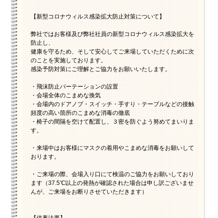
【新型コロナウィルス感染拡大防止対策について】
弊社ではお客様及び弊社社員の新型コロナウィルス感染拡大を
防止し、
健康を守るため、そして安心してご来場していただくために次
のことを実施しております。
感染予防対策にご理解とご協力をお願いいたします。
・飛沫防止パーテーションの設置
・会場全体のこまめな換気
・会場内のドアノブ・スイッチ・手すり・テーブルなどの接触
頻度の高い箇所のこまめな消毒の徹底
・椅子の間隔を空けて配置し、３密を防ぐよう努めてまいりま
す。
・来場中はお客様にマスクの着用やこまめな消毒をお願いして
おります。
・ご来場の際、会場入り口にて検温のご協力をお願いしており
ます（37.5℃以上の発熱が確認された場合は申し訳ございませ
んが、ご来場をお断りさせていただきます）