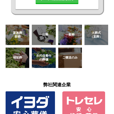
家族葬
火葬式
一日葬
一般葬
密葬
（直葬）
永代供養付
福祉葬
ご搬送のみ
の葬儀
弊社関連企業