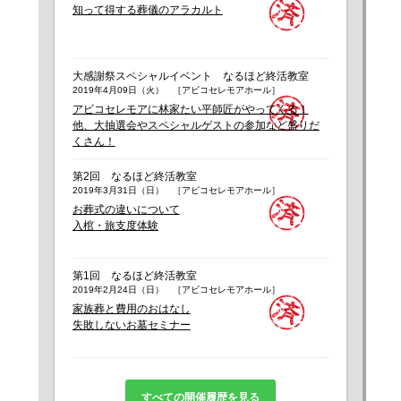
知って得する葬儀のアラカルト
大感謝祭スペシャルイベント なるほど終活教室
2019年4月09日（火） ［アビコセレモアホール］
アビコセレモアに林家たい平師匠がやってくる！
他、大抽選会やスペシャルゲストの参加など盛りだ
くさん！
第2回 なるほど終活教室
2019年3月31日（日） ［アビコセレモアホール］
お葬式の違いについて
入棺・旅支度体験
第1回 なるほど終活教室
2019年2月24日（日） ［アビコセレモアホール］
家族葬と費用のおはなし
失敗しないお墓セミナー
すべての開催履歴を見る